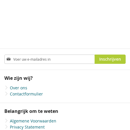
1-zijdig matlaminaat
Geen laminaat
Abonneer
Inschrijven
u
op
onze
Wie zijn wij?
nieuwsbrief
Over ons
Contactformulier
Belangrijk om te weten
Algemene Voorwaarden
Privacy Statement