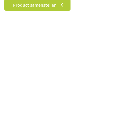
Product samenstellen
50 x 40 cm
80 x 40 cm
180 x 120 cm
60 x 60 cm
105 x 70 cm
40 x 30 cm
210 x 70 cm
100 x 100 cm
160 x 120 cm