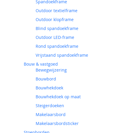
Spandoekframe
Outdoor textielframe
Outdoor klopframe
Blind spandoekframe
Outdoor LED-frame
Rond spandoekframe
Vrijstaand spandoekframe
Bouw & vastgoed
Bewegwijzering
Bouwbord
Bouwhekdoek
Bouwhekdoek op maat
Steigerdoeken
Makelaarsbord
Makelaarsbordsticker
Stoepborden