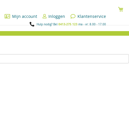
Wi
Mijn account
Inloggen
Klantenservice
0413-275 123
Hulp nodig? Bel
ma - vr: 8.00 - 17.00