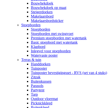
Bouwhekdoek
Bouwhekdoek op maat
Steigerdoeken
Makelaarsbord
Makelaarsbordsticker
Stoepborden
Stoepborden
Stoepborden met swingvoet
Premium stoepborden met watertank
Basic stoepbord met watertank
Klapbord
Inlegvel voor stoepborden
Watervaste poster
Terras & tuin
Handdoeken
Tuinposter
Tuinposter bevestigingsset - RVS (set van 4 stuks)
Zitzak
Buitenkussen
Parasols
Partytent
Tarp
Outdoor vloermat
Picknickkleed
Buitenkleed