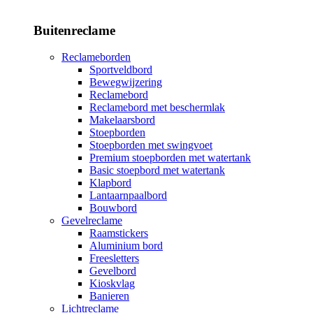
Buitenreclame
Reclameborden
Sportveldbord
Bewegwijzering
Reclamebord
Reclamebord met beschermlak
Makelaarsbord
Stoepborden
Stoepborden met swingvoet
Premium stoepborden met watertank
Basic stoepbord met watertank
Klapbord
Lantaarnpaalbord
Bouwbord
Gevelreclame
Raamstickers
Aluminium bord
Freesletters
Gevelbord
Kioskvlag
Banieren
Lichtreclame