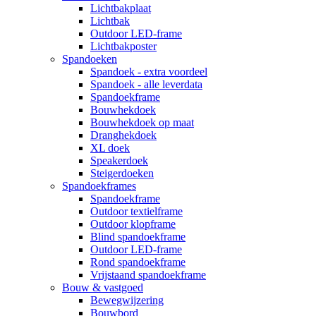
Lichtbakplaat
Lichtbak
Outdoor LED-frame
Lichtbakposter
Spandoeken
Spandoek - extra voordeel
Spandoek - alle leverdata
Spandoekframe
Bouwhekdoek
Bouwhekdoek op maat
Dranghekdoek
XL doek
Speakerdoek
Steigerdoeken
Spandoekframes
Spandoekframe
Outdoor textielframe
Outdoor klopframe
Blind spandoekframe
Outdoor LED-frame
Rond spandoekframe
Vrijstaand spandoekframe
Bouw & vastgoed
Bewegwijzering
Bouwbord