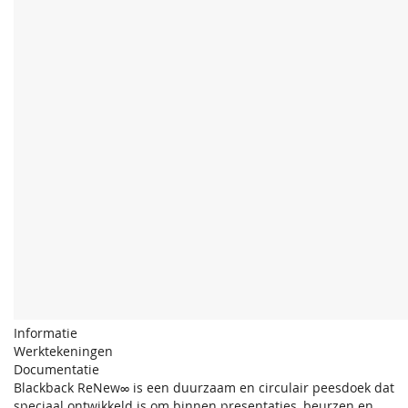
Informatie
Werktekeningen
Documentatie
Blackback ReNew∞ is een duurzaam en circulair peesdoek dat
speciaal ontwikkeld is om binnen presentaties, beurzen en