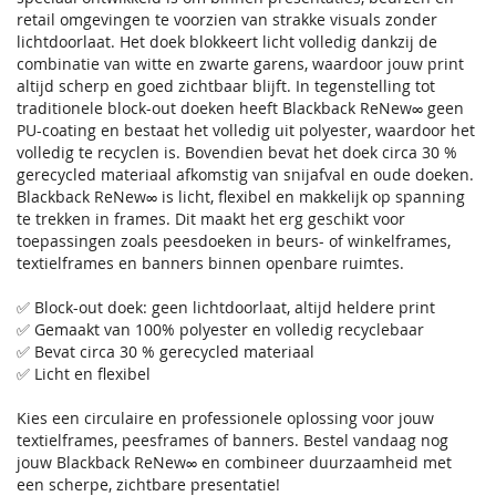
retail omgevingen te voorzien van strakke visuals zonder
lichtdoorlaat. Het doek blokkeert licht volledig dankzij de
combinatie van witte en zwarte garens, waardoor jouw print
altijd scherp en goed zichtbaar blijft. In tegenstelling tot
traditionele block-out doeken heeft Blackback ReNew∞ geen
PU-coating en bestaat het volledig uit polyester, waardoor het
volledig te recyclen is. Bovendien bevat het doek circa 30 %
gerecycled materiaal afkomstig van snijafval en oude doeken.
Blackback ReNew∞ is licht, flexibel en makkelijk op spanning
te trekken in frames. Dit maakt het erg geschikt voor
toepassingen zoals peesdoeken in beurs- of winkelframes,
textielframes en banners binnen openbare ruimtes.
✅ Block-out doek: geen lichtdoorlaat, altijd heldere print
✅ Gemaakt van 100% polyester en volledig recyclebaar
✅ Bevat circa 30 % gerecycled materiaal
✅ Licht en flexibel
Kies een circulaire en professionele oplossing voor jouw
textielframes, peesframes of banners. Bestel vandaag nog
jouw Blackback ReNew∞ en combineer duurzaamheid met
een scherpe, zichtbare presentatie!