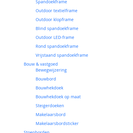
Spandoekframe
Outdoor textielframe
Outdoor klopframe
Blind spandoekframe
Outdoor LED-frame
Rond spandoekframe
Vrijstaand spandoekframe
Bouw & vastgoed
Bewegwijzering
Bouwbord
Bouwhekdoek
Bouwhekdoek op maat
Steigerdoeken
Makelaarsbord
Makelaarsbordsticker
Stoepborden