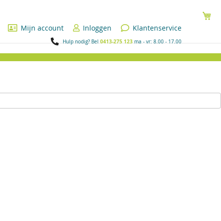
Wi
Mijn account
Inloggen
Klantenservice
0413-275 123
Hulp nodig? Bel
ma - vr: 8.00 - 17.00