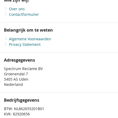
Wie zijn wij?
nieuwsbrief
Over ons
Contactformulier
Belangrijk om te weten
Algemene Voorwaarden
Privacy Statement
Adresgegevens
Spectrum Reclame BV
Groenendal 7
5405 AS Uden
Nederland
Bedrijfsgegevens
BTW: NL862655201B01
KVK: 82920656