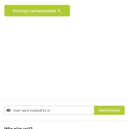
Product samenstellen
Abonneer
Inschrijven
u
op
onze