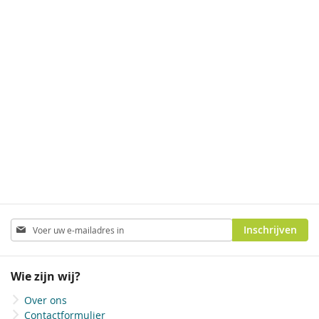
Abonneer
Inschrijven
u
op
onze
Wie zijn wij?
nieuwsbrief
Over ons
Contactformulier