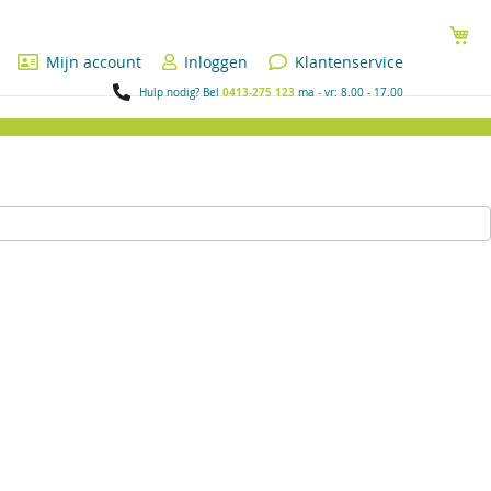
Wi
Mijn account
Inloggen
Klantenservice
0413-275 123
Hulp nodig? Bel
ma - vr: 8.00 - 17.00