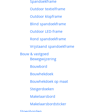
Spandoekframe
Outdoor textielframe
Outdoor klopframe
Blind spandoekframe
Outdoor LED-frame
Rond spandoekframe
Vrijstaand spandoekframe
Bouw & vastgoed
Bewegwijzering
Bouwbord
Bouwhekdoek
Bouwhekdoek op maat
Steigerdoeken
Makelaarsbord
Makelaarsbordsticker
Stoepborden