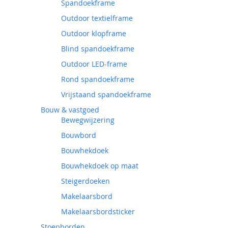
Spandoekframe
Outdoor textielframe
Outdoor klopframe
Blind spandoekframe
Outdoor LED-frame
Rond spandoekframe
Vrijstaand spandoekframe
Bouw & vastgoed
Bewegwijzering
Bouwbord
Bouwhekdoek
Bouwhekdoek op maat
Steigerdoeken
Makelaarsbord
Makelaarsbordsticker
Stoepborden