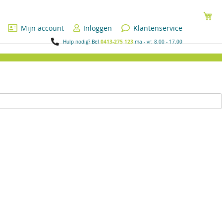
Wi
Mijn account
Inloggen
Klantenservice
0413-275 123
Hulp nodig? Bel
ma - vr: 8.00 - 17.00